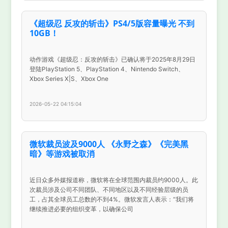
《超级忍 反攻的斩击》PS4/5版容量曝光 不到
10GB！
动作游戏《超级忍：反攻的斩击》已确认将于2025年8月29日
登陆PlayStation 5、PlayStation 4、Nintendo Switch、
Xbox Series X|S、Xbox One
2026-05-22 04:15:04
微软裁员波及9000人 《永野之森》《完美黑
暗》等游戏被取消
近日众多外媒报道称，微软将在全球范围内裁员约9000人。此
次裁员涉及公司不同团队、不同地区以及不同经验层级的员
工，占其全球员工总数的不到4%。微软发言人表示：“我们将
继续推进必要的组织变革，以确保公司