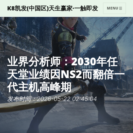
K8凯发(中国区)天生赢家·一触即发
MENU
业界分析师：2030年任
天堂业绩因NS2而翻倍一
代主机高峰期
发布时间：2026-05-22 02:45:04