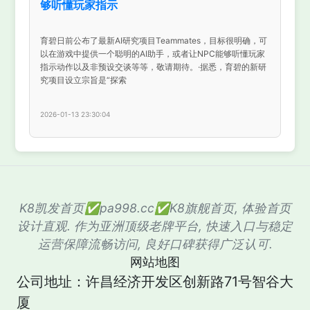
够听懂玩家指示
育碧日前公布了最新AI研究项目Teammates，目标很明确，可
以在游戏中提供一个聪明的AI助手，或者让NPC能够听懂玩家
指示动作以及非预设交谈等等，敬请期待。·据悉，育碧的新研
究项目设立宗旨是“探索
2026-01-13 23:30:04
K8凯发首页✅pa998.cc✅K8旗舰首页, 体验首页
设计直观. 作为亚洲顶级老牌平台, 快速入口与稳定
运营保障流畅访问, 良好口碑获得广泛认可.
网站地图
公司地址：许昌经济开发区创新路71号智谷大
厦