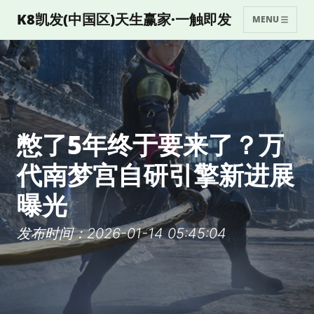
K8凯发(中国区)天生赢家·一触即发
MENU
憋了5年终于要来了？万
代南梦宫自研引擎新进展
曝光
发布时间：2026-01-14 05:45:04