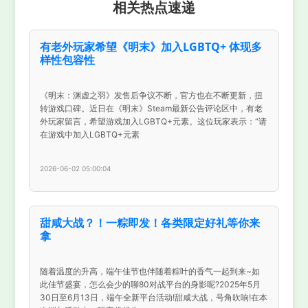
相关热点速递
有老外玩家希望《明末》加入LGBTQ+ 体现多
样性包容性
《明末：渊虚之羽》发售后争议不断，官方也在不断更新，扭
转游戏口碑。近日在《明末》Steam最新公告评论区中，有老
外玩家留言，希望游戏加入LGBTQ+元素。这位玩家表示：“请
在游戏中加入LGBTQ+元素
2026-06-02 05:00:04
甜咸大战？！一粽即发！各类限定好礼等你来
拿
随着温度的升高，端午佳节也伴随着粽叶的香气一起到来~如
此佳节盛宴，怎么会少的聊80对战平台的身影呢?2025年5月
30日至6月13日，端午全新平台活动!甜咸大战，号角吹响!在本