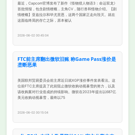
最近，Capcom官博发布了新作《怪物猎人物语3：命运双龙》
首批情报，包含剧情梗概，主角CV，随行兽和怪物介绍。【剧
情梗概】亚兹拉尔和毕尤里恩，这两个国家正走向毁灭。就在
这面临终焉的存亡之际，原本被认
2026-06-02 00:45:04
FTC前主席翻出微软旧账 称Game Pass涨价是
垄断恶果
美国联邦贸易委员会前主席近日就XGP涨价事件发表看法。这
位前FTC主席提及了此前阻止微软收购动视暴雪的努力，以及
该收购案对行业造成的持续影响。微软在2023年提出以687亿
美元收购动视暴雪，最终以75
2026-06-02 00:15:04