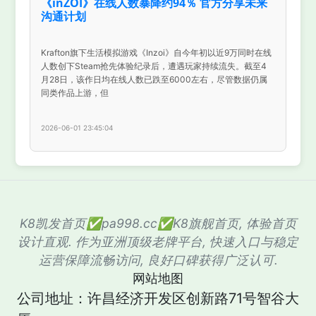
《inZOI》在线人数暴降约94％ 官方分享未来
沟通计划
Krafton旗下生活模拟游戏《Inzoi》自今年初以近9万同时在线
人数创下Steam抢先体验纪录后，遭遇玩家持续流失。截至4
月28日，该作日均在线人数已跌至6000左右，尽管数据仍属
同类作品上游，但
2026-06-01 23:45:04
K8凯发首页✅pa998.cc✅K8旗舰首页, 体验首页
设计直观. 作为亚洲顶级老牌平台, 快速入口与稳定
运营保障流畅访问, 良好口碑获得广泛认可.
网站地图
公司地址：许昌经济开发区创新路71号智谷大