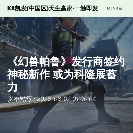
K8凯发(中国区)天生赢家·一触即发
MENU
《幻兽帕鲁》发行商签约
神秘新作 或为科隆展蓄
力
发布时间：2026-06-02 01:00:04