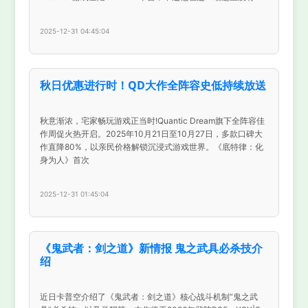
2025-12-31 04:45:04
秋日优惠进行时！QD大作全阵容史低持续放送
秋意渐浓，宅家畅玩游戏正当时!Quantic Dream旗下全阵容佳
作周促火热开启。2025年10月21日至10月27日，多款口碑大
作直降80%，以亲民价格解锁沉浸式游戏世界。《底特律：化
身为人》首次
2025-12-31 01:45:04
《鬼武者：剑之道》新情报 鬼之武具必杀技介
绍
近日卡普空介绍了《鬼武者：剑之道》核心战斗机制“鬼之武