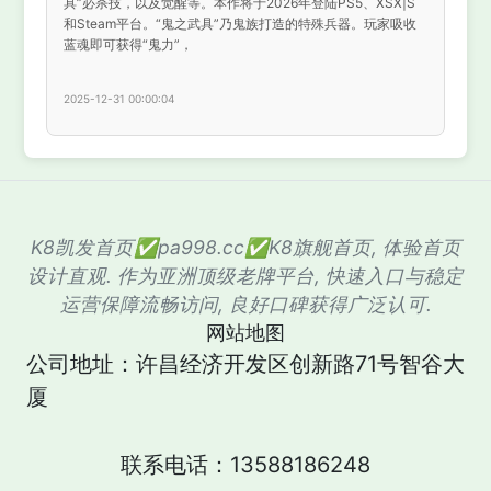
具”必杀技，以及觉醒等。本作将于2026年登陆PS5、XSX|S
和Steam平台。“鬼之武具”乃鬼族打造的特殊兵器。玩家吸收
蓝魂即可获得“鬼力”，
2025-12-31 00:00:04
K8凯发首页✅pa998.cc✅K8旗舰首页, 体验首页
设计直观. 作为亚洲顶级老牌平台, 快速入口与稳定
运营保障流畅访问, 良好口碑获得广泛认可.
网站地图
公司地址：许昌经济开发区创新路71号智谷大
厦
联系电话：13588186248