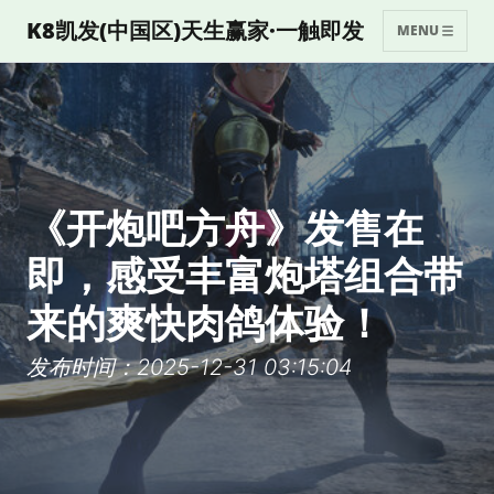
K8凯发(中国区)天生赢家·一触即发
MENU
《开炮吧方舟》发售在
即，感受丰富炮塔组合带
来的爽快肉鸽体验！
发布时间：2025-12-31 03:15:04