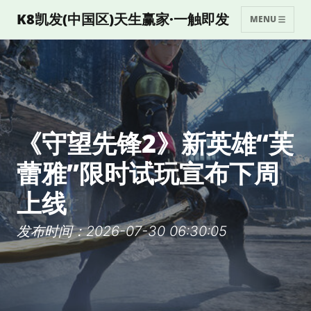
K8凯发(中国区)天生赢家·一触即发
MENU
《守望先锋2》新英雄“芙
蕾雅”限时试玩宣布下周
上线
发布时间：2026-07-30 06:30:05