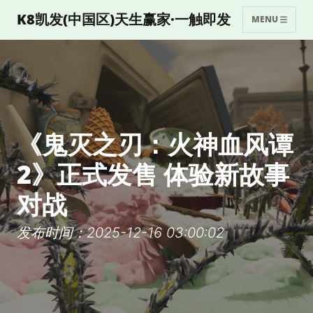
K8凯发(中国区)天生赢家·一触即发
MENU
《鬼灭之刃：火神血风谭
2》正式发售 体验新故事
对战
发布时间：2025-12-16 03:00:02