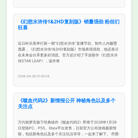
《幻想水浒传1&2HD复刻版》销量强劲 粉丝们
狂喜
近日科乐美举行新一期“幻想水浒传”直播节目。制作人内藤塁
透露，《幻想水浒传1&2HD复刻版》市场表现强劲，他还表示
在未来会分享更多好消息。官方还介绍了手游新作《幻想水浒
传STAR LEAP》，该作将
2026-04-08 01:00:04
《噬血代码2》新情报公开 神秘角色以及多个
关注点
万代南梦宫旗下经典续作《噬血代码2》即将于2026年1月29
日登陆PC、PS5、Xbox平台发售，日前官方公布游戏最新情
报，包括新角色以及多个关注玩法等等，一起来了解下。·乔茜·