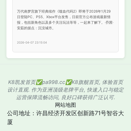
万代南梦宫旗下经典续作《噬血代码2》即将于2026年1月29
日登陆PC、PS5、Xbox平台发售，日前官方公布游戏最新情
报，包括新角色以及多个关注玩法等等，一起来了解下。·乔茜·
安茹的据点：沉没城市。
2026-04-07 23:15:04
K8凯发首页✅pa998.cc✅K8旗舰首页, 体验首页
设计直观. 作为亚洲顶级老牌平台, 快速入口与稳定
运营保障流畅访问, 良好口碑获得广泛认可.
网站地图
公司地址：许昌经济开发区创新路71号智谷大
厦