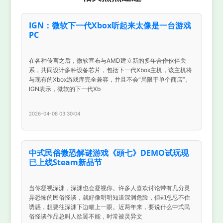
IGN：微软下一代Xbox听起来太像是一台游戏
PC
在各种传言之后，微软宣布与AMD建立新的多年合作伙伴关
系，共同设计多种设备芯片，包括下一代Xbox主机，该主机将
与现有的Xbox游戏库完全兼容，并且不会“局限于单个商店”。
IGN表示，微软的下一代Xb
2026-04-08 03:30:04
中式民俗微恐解谜游戏《頭七》DEMO试玩现
已上线Steam新品节
当你凝视深渊，深渊也会凝视你。许多人喜欢讨论带有几分灵
异恐怖的民俗怪谈，就好像明明知道深渊危险，但却总忍不住
诱惑，想要往深渊下边瞄上一眼。近两年来，要说什么中式民
俗怪谈作品总叫人欲罢不能，时常被灵异文