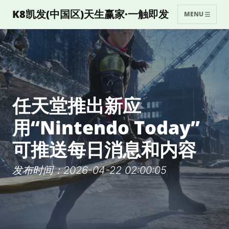
K8凯发(中国区)天生赢家·一触即发
MENU
任天堂推出新应
用“Nintendo Today”
可推送每日消息和内容
发布时间：2026-04-22 02:00:05