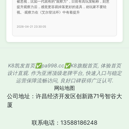
被忽视，比如一代就有的“观察力”，日前有高玩发帖称，刻意
提升观察力后，感觉更容易掉落更好的道具，劝玩家不要轻
视。·观察力在《艾尔登法环》中有着提升
2026-04-21 23:30:05
K8凯发首页✅pa998.cc✅K8旗舰首页, 体验首页
设计直观. 作为亚洲顶级老牌平台, 快速入口与稳定
运营保障流畅访问, 良好口碑获得广泛认可.
网站地图
公司地址：许昌经济开发区创新路71号智谷大
厦
联系电话：13588186248