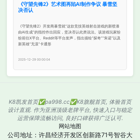
《守望先锋2》艺术图再陷AI制作争议 暴雪坚
决否认
《守望先锋2》开发商暴雪就“这款竞技英雄射击游戏的新喷漆
由AI生成”的指控作出回应，坚决否认此类说法。该游戏玩家纷
纷前往X平台、Reddit等平台发声，指出描绘“探奇”“朱诺”以及
新英雄“无漾”卡通形
2025-12-29 00:00:04
K8凯发首页✅pa998.cc✅K8旗舰首页, 体验首页
设计直观. 作为亚洲顶级老牌平台, 快速入口与稳定
运营保障流畅访问, 良好口碑获得广泛认可.
网站地图
公司地址：许昌经济开发区创新路71号智谷大