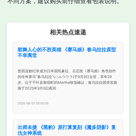
不同方案，建议购买前仔细查看包装说明。
相关热点速递
鼓舞人心的不胜英雄 《赛马娘》春乌拉拉原型
不幸离世
曾因连败纪录成为日本国民象征、后启发《赛马娘》角色创作
的传奇赛马“春乌拉拉”(ハルウララ)于9月9日去世，享年29
岁。位于千叶县御宿町的Martha牧场确认，春乌拉拉因突发腹
痛于2025年9月9日夜间
2026-08-01 05:00:05
出师未捷 《黑豹》原打算复刻《魔多阴影》复
仇女神系统