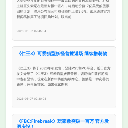
大型企业常见的财务操作——股票回购近日再添新案例。游戏
主机巨头索尼在最新财报中宣布，将启动价值17亿美元的股票
回购计划，消息公布后公司股价随即上涨3.6%。索尼通过官方
新闻稿披露了这项回购计划。以当前
2026-05-07 02:45:04
《仁王3》可爱猫型妖怪善擦返场 继续撸萌物
《仁王3》将于2026年初发售，登陆PS5和PC平台。近日官方
发文介绍了《仁王3》可爱猫型妖怪善擦，该萌物在前代游戏
中也有登场，玩家在新作中将能继续撸它。善擦是一种友善的
妖怪，外形像猫咪。如果你试图抚
2026-05-07 02:30:04
《FBC:Firebreak》玩家数突破一百万 官方发
图庆祝！