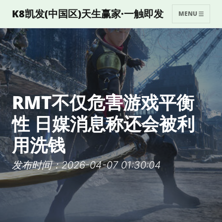
K8凯发(中国区)天生赢家·一触即发
MENU
RMT不仅危害游戏平衡
性 日媒消息称还会被利
用洗钱
发布时间：2026-04-07 01:30:04