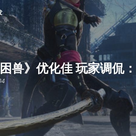
发
困兽》优化佳 玩家调侃
04