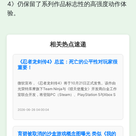
4》仍保留了系列作品标志性的高强度动作体
验。
相关热点速递
《忍者龙剑传4》总监：死亡的公平性对玩家很
重要！
微软宣布，《忍者龙剑传4》将于10月21日正式发售。该作由
光荣特库摩旗下Team Ninja与《猎天使魔女》开发商白金工作
室联合开发，将登陆PC（Steam）、PlayStation 5与Xbox S
2026-06-26 04:00:04
育碧被取消的沙盒游戏概念图曝光 类似《我的