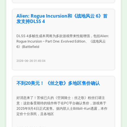
Alien: Rogue Incursion和《战地风云 6》首
发支持DLSS 4
DLSS 4多帧生成本周将为多款游戏带来性能增强，包括Alien:
Rogue Incursion – Part One: Evolved Edition、《战地风云
6》(Battlefield
2026-06-26 01:45:04
不到20美元！ 《丝之歌》多地区售价确认
好消息来了！苦候已久的《空洞骑士：丝之歌》粉丝们请注
意：这款备受期待的续作终于在PC平台确认售价，游戏将于
2025年9月4日正式发售。据内部人士Billbill-Kun透露，本作
定价十分亲民，且各地区