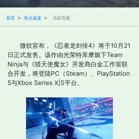
>
>
首页
热点速递
当前页面
微软宣布，《忍者龙剑传4》将于10月21
日正式发售。该作由光荣特库摩旗下Team
Ninja与《猎天使魔女》开发商白金工作室联
合开发，将登陆PC（Steam）、PlayStation
5与Xbox Series X|S平台。