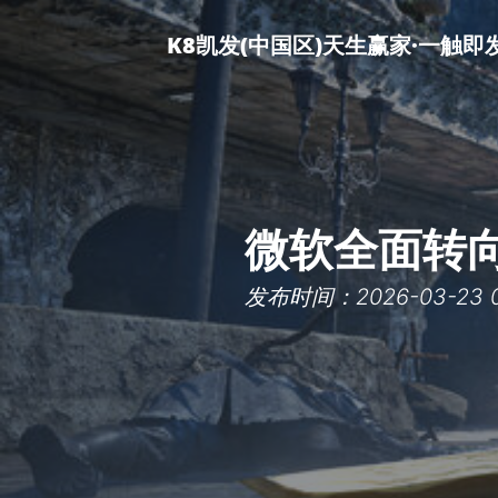
K8凯发(中国区)天生赢家·一触即
微软全面转向
发布时间：2026-03-23 0