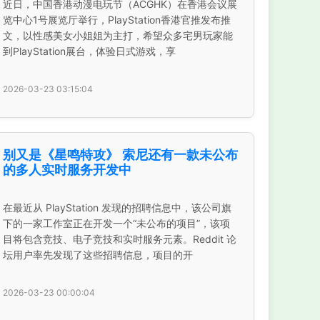
近日，中国香港动漫电玩节（ACGHK）在香港会议展
览中心1号展览厅举行，PlayStation香港官推发布推
文，以性感美女小姐姐为主打，希望众多宅男玩家能
到PlayStation展台，体验日式游戏，享
2026-03-23 03:15:04
别又是《星鸣特攻》 索尼还有一款未公布
的多人实时服务开发中
在最近从 PlayStation 发现的招聘信息中，该公司旗
下的一家工作室正在开发一个“未公布的项目”，该项
目将包含竞技、电子竞技和实时服务元素。Reddit 论
坛用户率先发现了这些招聘信息，项目的开
2026-03-23 00:00:04