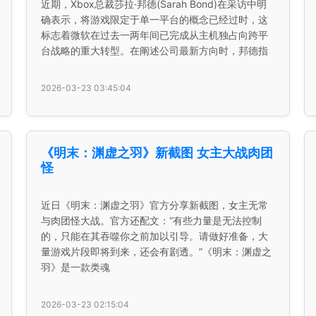
近期，Xbox总裁莎拉·邦德(Sarah Bond)在采访中明
确表示，将游戏限定于单一平台的概念已经过时，这
标志着微软在过去一两年间已完成从主机独占向跨平
台战略的重大转型。在阐述公司最新方向时，邦德指
2026-03-23 03:45:04
《明末：渊虚之羽》新截图 女主大战肉团
怪
近日《明末：渊虚之羽》官方分享新截图，女主无常
与肉团怪大战。官方还配文：“有些力量是无法控制
的，只能在其吞噬你之前加以引导。请做好准备，大
量游戏片段即将到来，还会有剧透。”《明末：渊虚之
羽》是一款类魂
2026-03-23 02:15:04