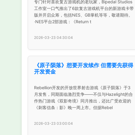
专门针对喜欢复古游戏机的老玩家，Bipedal Studios
工作室一口气推出了6款复古游戏机平台的新游戏卡带
版并开启众筹，包括NES、GB掌机等等，敬请期待。
·NES平台2部游戏：《Return t
2026-03-23 04:30:04
《原子陨落》想要开发续作 但需要先获得
开发资金
Rebellion开发的开放世界射击游戏《原子陨落》于3
月发售，同期面临激烈竞争——不仅与Hazelight的合
作热门游戏《双影奇境》同月推出，还比广受欢迎的
《刺客信条：影》晚一周上市。但据Rebel
2026-03-23 03:00:04