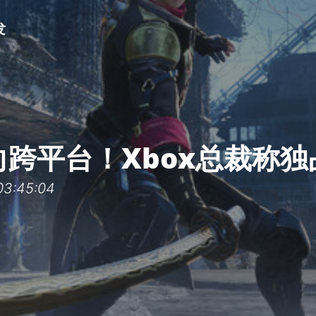
发
跨平台！Xbox总裁称
3:45:04