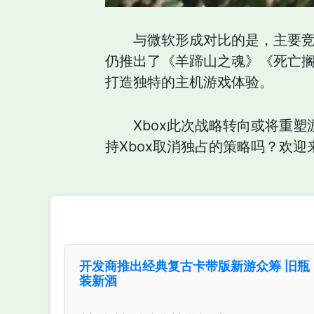
与微软形成对比的是，主要竞争
仍推出了《羊蹄山之魂》《死亡搁
打造独特的主机游戏体验。
Xbox此次战略转向或将重
持Xbox取消独占的策略吗？欢迎
开发商推出经典复古卡带版新游众筹 旧瓶
装新酒