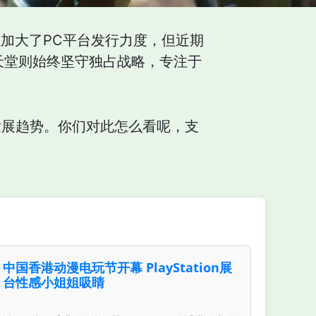
n虽加大了PC平台发行力度，但近期
天堂则始终坚守独占战略，专注于
发展趋势。你们对此怎么看呢，支
中国香港动漫电玩节开幕 PlayStation展
台性感小姐姐吸睛