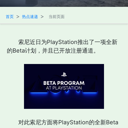
>
>
首页
热点速递
当前页面
索尼近日为PlayStation推出了一项全新
的Beta计划，并且已开放注册通道。
对此索尼方面将PlayStation的全新Beta