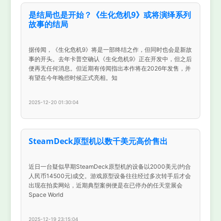
是结局也是开始？《生化危机9》或将演绎系列
故事的结局
据传闻，《生化危机9》将是一部终结之作，但同时也会是新故
事的开头。去年卡普空确认《生化危机9》正在开发中，但之后
便再无任何消息。但近期有传闻指出本作将在2026年发售，并
有望在今年晚些时候正式亮相。知
2025-12-20 01:30:04
SteamDeck原型机以数千美元高价售出
近日一台疑似早期SteamDeck原型机的设备以2000美元(约合
人民币14500元)成交。游戏原型设备往往经过多次转手后才会
出现在拍卖网站，近期典型案例便是在已停办的任天堂展会
Space World
2025-12-19 23:15:04