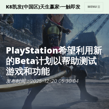
K8凯发(中国区)天生赢家·一触即发
MENU
PlayStation希望利用新
的Beta计划以帮助测试
游戏和功能
发布时间：2025-12-20 05:30:04