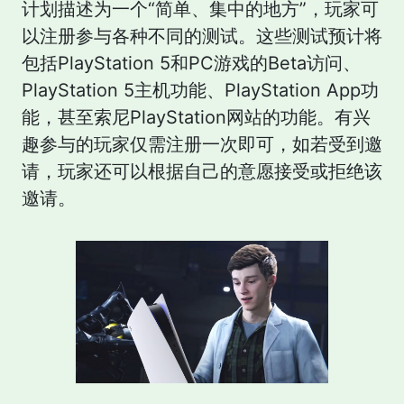
计划描述为一个“简单、集中的地方”，玩家可
以注册参与各种不同的测试。这些测试预计将
包括PlayStation 5和PC游戏的Beta访问、
PlayStation 5主机功能、PlayStation App功
能，甚至索尼PlayStation网站的功能。有兴
趣参与的玩家仅需注册一次即可，如若受到邀
请，玩家还可以根据自己的意愿接受或拒绝该
邀请。