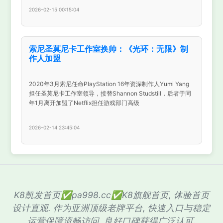
2026-02-15 00:15:04
索尼圣莫尼卡工作室换帅：《光环：无限》制
作人加盟
2020年3月索尼任命PlayStation 16年资深制作人Yumi Yang
担任圣莫尼卡工作室领导，接替Shannon Studstill，后者于同
年1月离开加盟了Netflix担任游戏部门高级
2026-02-14 23:45:04
K8凯发首页✅pa998.cc✅K8旗舰首页, 体验首页
设计直观. 作为亚洲顶级老牌平台, 快速入口与稳定
运营保障流畅访问, 良好口碑获得广泛认可.