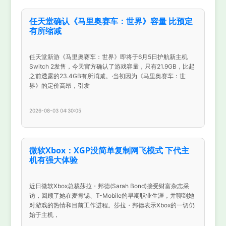
任天堂确认《马里奥赛车：世界》容量 比预定
有所缩减
任天堂新游《马里奥赛车：世界》即将于6月5日护航新主机
Switch 2发售，今天官方确认了游戏容量，只有21.9GB，比起
之前透露的23.4GB有所消减。·当初因为《马里奥赛车：世
界》的定价高昂，引发
2026-08-03 04:30:05
微软Xbox：XGP没简单复制网飞模式 下代主
机有强大体验
近日微软Xbox总裁莎拉・邦德(Sarah Bond)接受财富杂志采
访，回顾了她在麦肯锡、T-Mobile的早期职业生涯，并聊到她
对游戏的热情和目前工作进程。莎拉・邦德表示Xbox的一切仍
始于主机，