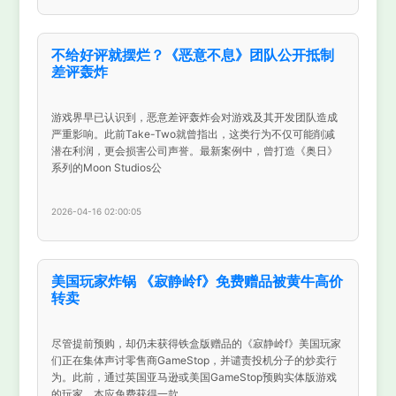
不给好评就摆烂？《恶意不息》团队公开抵制
差评轰炸
游戏界早已认识到，恶意差评轰炸会对游戏及其开发团队造成
严重影响。此前Take-Two就曾指出，这类行为不仅可能削减
潜在利润，更会损害公司声誉。最新案例中，曾打造《奥日》
系列的Moon Studios公
2026-04-16 02:00:05
美国玩家炸锅 《寂静岭f》免费赠品被黄牛高价
转卖
尽管提前预购，却仍未获得铁盒版赠品的《寂静岭f》美国玩家
们正在集体声讨零售商GameStop，并谴责投机分子的炒卖行
为。此前，通过英国亚马逊或美国GameStop预购实体版游戏
的玩家，本应免费获得一款