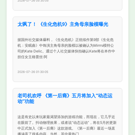
2026-07-26 05:30:05
太飒了！ 《生化危机9》主角母亲脸模曝光
据国外社交媒体爆料，《生化危机》正统续作第9部《生化危
机：安眠曲》中饰演主角母亲的脸模以被确认为Mirrrs模特公
司的Kate Delic。通过个人社交媒体快拍确认Kate将在本作中
担任女主格蕾丝·阿
2026-07-26 01:30:05
老司机欢呼 《第一后裔》五月将加入“动态运
动”功能
这是有史以来玩家最渴望添加的游戏功能，而现在，它几乎近
在眼前了。抖动物理效果，或者说“动态运动”，将在5月的更新
中正式加入《第一后裔》这款游戏。《第一后裔》最近一场直
播涵盖了很多内容。当然，其中最热门