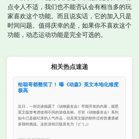
点令人不适，我们也不能否认会有相当多的玩
家喜欢这个功能。而且说实话，它的加入只是
时间问题。值得庆幸的是，如果你不喜欢这个
功能，动态运动功能是完全可选的。
相关热点速递
给聪哥都整笑了！ 曝《动森》英文本地化难度
极高
近日，一则访谈揭露了《动物森友会》早期开发的内幕，据悉
英文版曾考虑使用不同的游戏名称。尽管《动物森友会》系列
如今已是破纪录的人气作品，但其英文版的制作过程曾遭遇诸
多独特挑战。这款游戏日版原名为《どうぶ