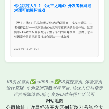
你也跳过人生？ 《无主之地4》开发者称跳过
对话可能损坏游戏
《无主之地4》的核心玩法可归结为两件事：找枪与射怪。二
者相得益彰——找到更好的枪意味着更爽快的射击体验。这套
简单却高效的组合拳奠定了整个系列的乐趣根基。然而，总有
些因素会阻碍玩家践行核心玩法——比如被
2026-05-12 00:15:04
K8凯发首页✅pa998.cc✅K8旗舰首页, 体验首页
设计直观. 作为亚洲顶级老牌平台, 快速入口与稳定
运营保障流畅访问, 良好口碑获得广泛认可.
网站地图
公司地址：许昌经济开发区创新路71号智谷大