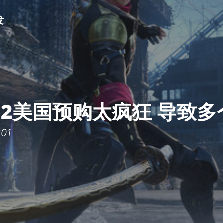
发
ch 2美国预购太疯狂 导致
01