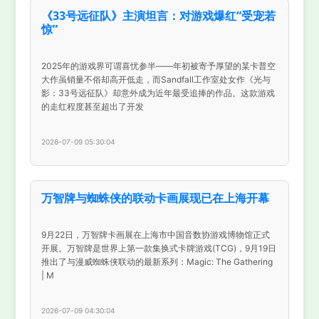
《33号远征队》主演坦言：对游戏爆红“受宠若
惊”
2025年的游戏界可谓喜忧参半——年初被寄予厚望的某卡普空
大作虽销量不俗却高开低走，而Sandfall工作室处女作《光与
影：33号远征队》却意外成为近年最受追捧的作品。这款游戏
的走红程度甚至超出了开发
2026-07-09 05:30:04
万智牌与蜘蛛侠的联动卡画展现已在上海开幕
9月22日，万智牌卡画展在上海市中国音数协游戏博物馆正式
开展。万智牌是世界上第一款集换式卡牌游戏(TCG)，9月19日
推出了与漫威蜘蛛侠联动的最新系列：Magic: The Gathering
| M
2026-07-09 04:30:04