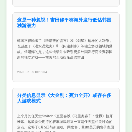
这是一种忽视！吉田修平称海外发行低估韩国
独游潜力
韩国不仅输出了《匹诺曹的谎言》和《剑星》这样的大制作，
也诞生了《潜水员戴夫》和《闪避刺客》等独立游戏领域的爆
款。但遗憾的是，这些成绩并未吸引更多外国发行商投资韩国
新的独立游戏——前索尼互动娱乐高管吉田
2026-07-09 01:15:04
分类信息显示《大金刚：蕉力全开》或存在多
人游戏模式
上个月的任天堂Switch 2直面会以《马里奥赛车：世界》拉开
帷幕。这款备受期待的赛车游戏最近一直是任天堂相关讨论的
焦点。它将于6月5日与新主机一同发售，其80美元的售价也因