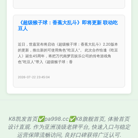
《超级猴子球：香蕉大乱斗》即将更新 联动吃
豆人
近日，世嘉宣布将启动《超级猴子球：香蕉大乱斗》2.20版本
的更新，推出新的可使用角色“吃豆人”。 此次合作恰逢《吃豆
人》诞生45周年，将把万代南梦宫娱乐公司的传奇游戏角
色“吃豆人”带入《超级猴子球：香
2026-07-22 23:45:04
K8凯发首页✅pa998.cc✅K8旗舰首页, 体验首页
设计直观. 作为亚洲顶级老牌平台, 快速入口与稳定
运营保障流畅访问, 良好口碑获得广泛认可.