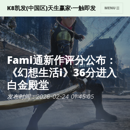
K8凯发(中国区)天生赢家·一触即发
MENU
Fami通新作评分公布：
《幻想生活i》36分进入
白金殿堂
发布时间：2026-02-24 01:45:05