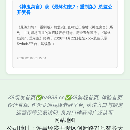
《神鬼寓言》获《最终幻想7：重制版》总监公
开赞誉
《最终幻想7：重制版》总监浜口直树近日盛赞《神鬼寓言》系
列，并对即将面世的重启版表示期待。历经五年等待，《最终
幻想7：重制版》终将于2026年1月22日登陆Xbox及任天堂
Switch2平台，其续作《
2026-02-07 01:15:04
K8凯发首页✅pa998.cc✅K8旗舰首页, 体验首页
设计直观. 作为亚洲顶级老牌平台, 快速入口与稳定
运营保障流畅访问, 良好口碑获得广泛认可.
网站地图
公司地址：许昌经济开发区创新路71号智谷大