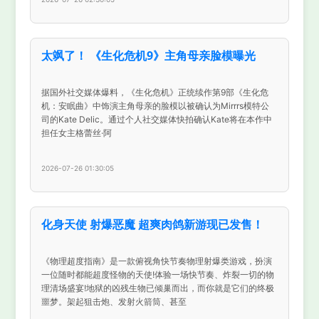
太飒了！ 《生化危机9》主角母亲脸模曝光
据国外社交媒体爆料，《生化危机》正统续作第9部《生化危
机：安眠曲》中饰演主角母亲的脸模以被确认为Mirrrs模特公
司的Kate Delic。通过个人社交媒体快拍确认Kate将在本作中
担任女主格蕾丝·阿
2026-07-26 01:30:05
化身天使 射爆恶魔 超爽肉鸽新游现已发售！
《物理超度指南》是一款俯视角快节奏物理射爆类游戏，扮演
一位随时都能超度怪物的天使!体验一场快节奏、炸裂一切的物
理清场盛宴!地狱的凶残生物已倾巢而出，而你就是它们的终极
噩梦。架起狙击炮、发射火箭筒、甚至