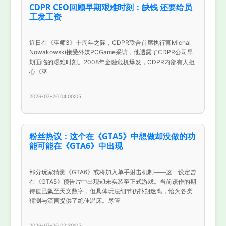
CDPR CEO回顾早期艰难时刻：缺钱 还要给员
工发工资
近日在《巫师3》十周年之际，CDPR联合首席执行官Michal
Nowakowski接受外媒PCGame采访，他透露了CDPR公司早
期面临的艰难时刻。2008年金融危机爆发，CDPR内部有人担
心《巫
2026-07-26 04:00:05
粉丝热议：这个在《GTA5》中想做却没做的功
能可能在《GTA6》中出现
部分玩家猜测《GTA6》或将加入单手射击机制——这一设定曾
在《GTA5》预告片中出现却未实装至正式游戏。当前该作的期
待值已飙至天文数字，但具体玩法细节仍扑朔迷离，恰为各类
猜测与流言提供了绝佳温床。尽管
2026-07-26 02:30:05