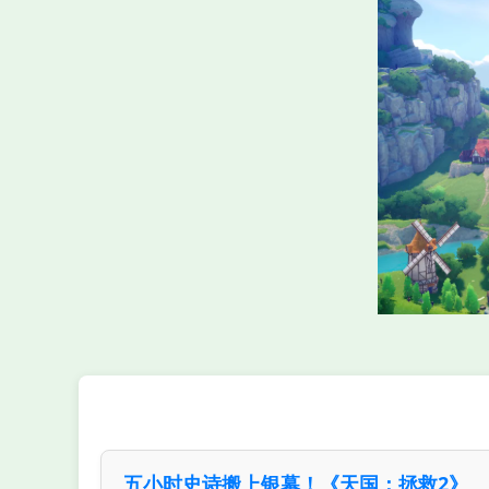
五小时史诗搬上银幕！《天国：拯救2》