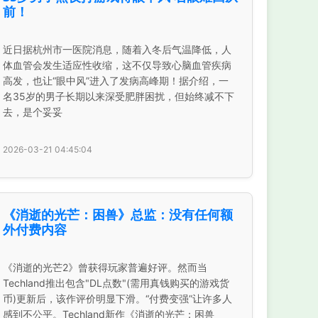
前！
近日据杭州市一医院消息，随着入冬后气温降低，人
体血管会发生适应性收缩，这不仅导致心脑血管疾病
高发，也让“眼中风”进入了发病高峰期！据介绍，一
名35岁的男子长期以来深受肥胖困扰，但始终减不下
去，是个妥妥
2026-03-21 04:45:04
《消逝的光芒：困兽》总监：没有任何额
外付费内容
《消逝的光芒2》曾获得玩家普遍好评。然而当
Techland推出包含"DL点数"(需用真钱购买的游戏货
币)更新后，该作评价明显下滑。“付费变强”让许多人
感到不公平。Techland新作《消逝的光芒：困兽