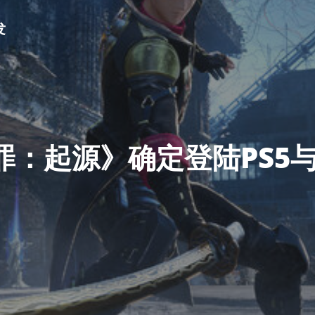
发
：起源》确定登陆PS5与S