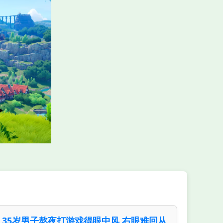
35岁男子熬夜打游戏得眼中风 右眼难回从