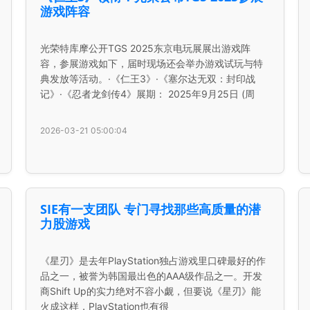
游戏阵容
光荣特库摩公开TGS 2025东京电玩展展出游戏阵
容，参展游戏如下，届时现场还会举办游戏试玩与特
典发放等活动。·《仁王3》·《塞尔达无双：封印战
记》·《忍者龙剑传4》展期： 2025年9月25日 (周
2026-03-21 05:00:04
SIE有一支团队 专门寻找那些高质量的潜
力股游戏
《星刃》是去年PlayStation独占游戏里口碑最好的作
品之一，被誉为韩国最出色的AAA级作品之一。开发
商Shift Up的实力绝对不容小觑，但要说《星刃》能
火成这样，PlayStation也有很