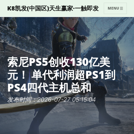
K8凯发(中国区)天生赢家·一触即发
MENU
索尼PS5创收130亿美
元！ 单代利润超PS1到
PS4四代主机总和
发布时间：2026-07-27 05:15:04