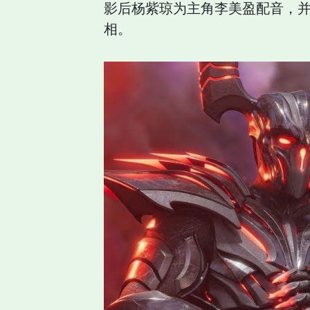
影后杨紫琼为主角李美盈配音，并
相。