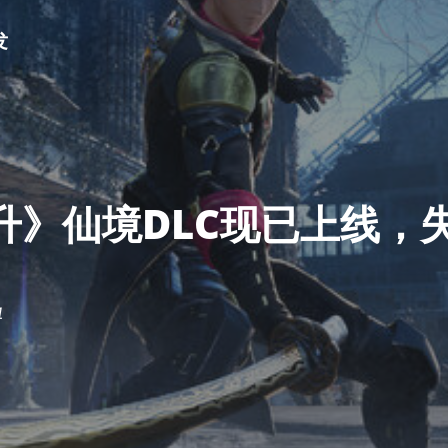
发
》仙境DLC现已上线，失
4