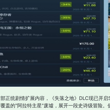
部正统剧情扩展内容，《失落之地》DLC现已开启St
雪覆盖的"阿拉特主星"废墟，展开一段史诗级冒险