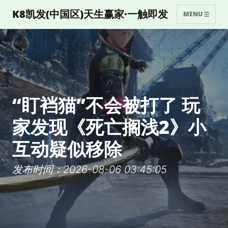
K8凯发(中国区)天生赢家·一触即发
MENU
“盯裆猫”不会被打了 玩
家发现《死亡搁浅2》小
互动疑似移除
发布时间：2026-08-06 03:45:05