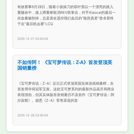
有效赛事9月28日，随着小孩操刀的双叶萤以一个漂亮的跳入
重腿命中，接上蹲重拳取消REV双掌击，对手Xiaocai的最后一
丝血量被削掉，总是喜欢遥控我们血压的“险胜真君”曾卓君终
于在“最后机会赛”LCQ
2025-12-27 02:00:04
不如传阿！ 《宝可梦传说：Z-A》首发登顶英
国销量榜
《宝可梦传说：Z-A》近日正式登顶英国实体游戏销量榜，在
首发周夺得冠军宝座。这款宝可梦系列的最新作品虽开局商业
表现强劲，但其实体版首发销量仍不及前作《宝可梦传说：阿
尔宙斯》。据悉《Z-A》零售渠道的首
2025-12-26 23:30:04