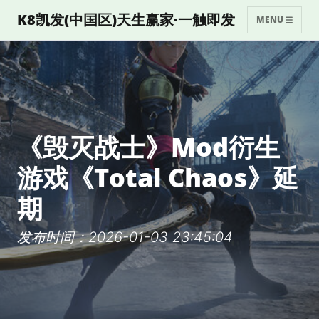
K8凯发(中国区)天生赢家·一触即发
MENU
《毁灭战士》Mod衍生
游戏《Total Chaos》延
期
发布时间：2026-01-03 23:45:04