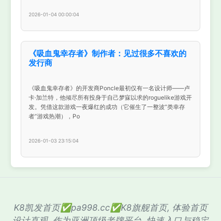
2026-01-04 00:00:04
《吸血鬼幸存者》制作者：见过很多不喜欢的
发行商
《吸血鬼幸存者》的开发商Poncle最初仅有一名设计师——卢
卡·加兰特，他倾尽所有投身于自己梦寐以求的roguelike游戏开
发。凭借这款游戏一夜爆红的成功（它催生了一整波“类幸存
者”游戏热潮），Po
2026-01-03 23:15:04
K8凯发首页✅pa998.cc✅K8旗舰首页, 体验首页
设计直观. 作为亚洲顶级老牌平台, 快速入口与稳定