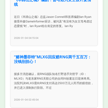
线
近日《羊蹄山之魂》总监Jason Connell和首席编剧Ian Ryan
接受外媒GameInformer采访，被问及“有没有为女主笃考虑过
恋爱线”时，Ian Ryan给出肯定的答复。Ian Ry
2026-01-04 04:15:04
“赌神墨菲特”MLXG回应赔RNG两千五百万：
没钱别担心！
据多方消息确认，前RNG战队知名打野选手刘世宇（ID：
MLXG）与老东家RNG关联公司的合同纠纷案近日迎来终局。
法院判决MLXG需向RNG支付高达2500万元人民币的赔偿款，
并已进入强制执行阶段。不过
2026-01-04 02:45:04