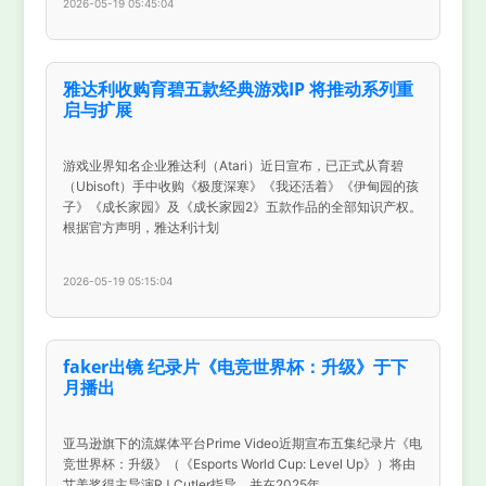
2026-05-19 05:45:04
雅达利收购育碧五款经典游戏IP 将推动系列重
启与扩展
游戏业界知名企业雅达利（Atari）近日宣布，已正式从育碧
（Ubisoft）手中收购《极度深寒》《我还活着》《伊甸园的孩
子》《成长家园》及《成长家园2》五款作品的全部知识产权。
根据官方声明，雅达利计划
2026-05-19 05:15:04
faker出镜 纪录片《电竞世界杯：升级》于下
月播出
亚马逊旗下的流媒体平台Prime Video近期宣布五集纪录片《电
竞世界杯：升级》（《Esports World Cup: Level Up》）将由
艾美奖得主导演RJ Cutler指导，并在2025年