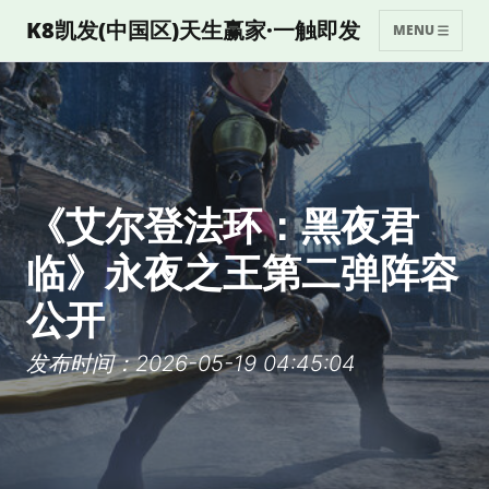
K8凯发(中国区)天生赢家·一触即发
MENU
《艾尔登法环：黑夜君
临》永夜之王第二弹阵容
公开
发布时间：2026-05-19 04:45:04