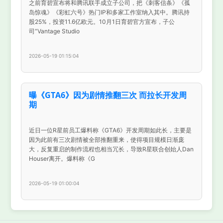
之前育碧宣布将和腾讯联手成立子公司，把《刺客信条》《孤
岛惊魂》《彩虹六号》热门IP和多家工作室纳入其中。腾讯持
股25%，投资11.6亿欧元。10月1日育碧官方宣布，子公
司“Vantage Studio
2026-05-19 01:15:04
曝《GTA6》因为剧情推翻三次 而拉长开发周
期
近日一位R星前员工爆料称《GTA6》开发周期如此长，主要是
因为此前有三次剧情被全部推翻重来，使得项目规模日渐庞
大，反复重启的制作流程也相当冗长，导致R星联合创始人Dan
Houser离开。爆料称《G
2026-05-19 01:00:04