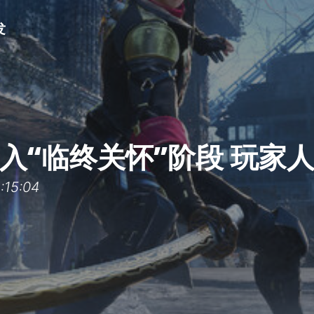
发
入“临终关怀”阶段 玩家
15:04