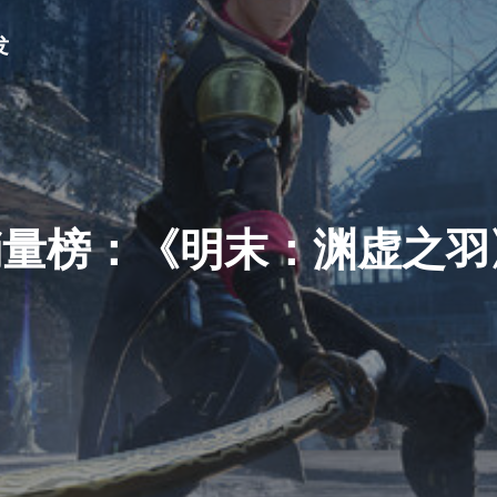
发
销量榜：《明末：渊虚之羽