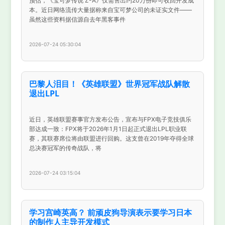
预估，《宝可梦传说 Z-A》仅需售出约20万份即可收回开发成
本。近日网络流传大量据称来自宝可梦公司的未证实文件——
虽然这些资料据信源自去年黑客事件
2026-07-24 05:30:04
巴黎人泪目！《英雄联盟》世界冠军战队解散
退出LPL
近日，英雄联盟赛事官方发布公告，宣布与FPX电子竞技俱乐
部达成一致：FPX将于2026年1月1日起正式退出LPL职业联
赛，其联赛席位将由联盟进行回购。这支曾在2019年夺得全球
总决赛冠军的传奇战队，将
2026-07-24 03:15:04
学习宫崎英高？ 前顽皮狗导演表示要学习日本
的制作人主导开发模式