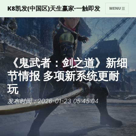
K8凯发(中国区)天生赢家·一触即发
MENU
《鬼武者：剑之道》新细
节情报 多项新系统更耐
玩
发布时间：2026-01-23 05:45:04