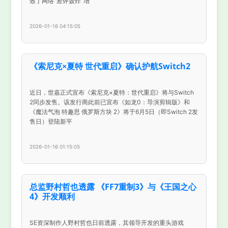
致了网络“差评轰炸”增
2026-01-16 04:15:05
《索尼克×夏特 世代重启》确认护航Switch2
近日，世嘉正式宣布《索尼克×夏特：世代重启》将与Switch
2同步发售。该发行商此前已宣布《如龙0：导演剪辑版》和
《魔法气泡 特趣思 俄罗斯方块 2》将于6月5日（即Switch 2发
售日）登陆新平
2026-01-16 01:15:05
总监野村哲也透露 《FF7重制3》与《王国之心
4》开发顺利
SE资深制作人野村哲也日前透露，其领导开发的重头游戏