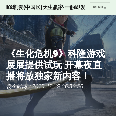
K8凯发(中国区)天生赢家·一触即发
MENU
《生化危机9》科隆游戏
展展提供试玩 开幕夜直
播将放独家新内容！
发布时间：2025-12-19 06:39:56