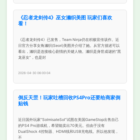
《忍者龙剑传4》巫女濑织美图 玩家们喜欢
看！
《忍者龙剑传4》已发售，Team Ninja仍在积极宣传该作。近
日官方分享女角濑织(Seori)美图并介绍了她。从官方描述可以
看出，濑织是连接核心剧情的关键人物。濑织是身世成谜的“黑
龙巫女”，也是封
2026-04-30 06:00:04
倒反天罡！玩家吐槽回收PS4Pro还要给商家倒
贴钱
近日国外玩家“SolmisateSol”试图在美国GameStop出售自己
的PS4 Pro游戏机，希望能卖出70美元。但由于没有
DualShock 4控制器、HDMI线和USB充电线。所以他发现，
不