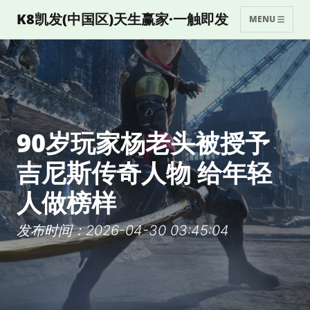
K8凯发(中国区)天生赢家·一触即发
MENU
90岁玩家杨老头被授予
吉尼斯传奇人物 给年轻
人做榜样
发布时间：2026-04-30 03:45:04