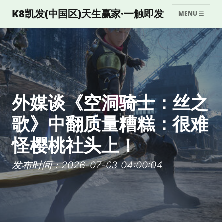
K8凯发(中国区)天生赢家·一触即发
MENU
外媒谈《空洞骑士：丝之
歌》中翻质量糟糕：很难
怪樱桃社头上！
发布时间：2026-07-03 04:00:04