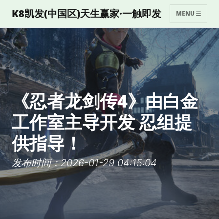
K8凯发(中国区)天生赢家·一触即发
MENU
《忍者龙剑传4》由白金
工作室主导开发 忍组提
供指导！
发布时间：2026-01-29 04:15:04