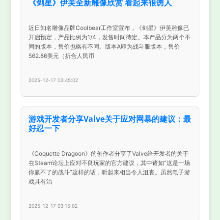
《剑星》伊芙全新雕像欣赏 看起来很诱人
近日知名雕像品牌Coolbear工作室宣布，《剑星》伊芙雕像已
开启预定，产品比例为1/4，发售时间待定。本产品分为两个不
同的版本，售价也略有不同。版本A即为战斗服版本，售价
562.86美元（折合人民币
2025-12-17 03:45:02
游戏开发者分享Valve关于应对网暴的建议：最
好忍一下
《Coquette Dragoon》的创作者分享了Valve给开发者的关于
在Steam论坛上应对不良玩家的官方建议，其中诸如“这是一场
你赢不了的战斗”这样的话，听起来相当令人沮丧。虽然电子游
戏具有治
2025-12-17 03:15:02