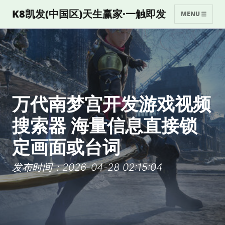
K8凯发(中国区)天生赢家·一触即发
MENU
万代南梦宫开发游戏视频
搜索器 海量信息直接锁
定画面或台词
发布时间：2026-04-28 02:15:04