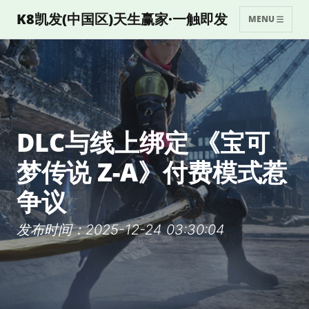
K8凯发(中国区)天生赢家·一触即发
MENU
DLC与线上绑定 《宝可
梦传说 Z-A》付费模式惹
争议
发布时间：2025-12-24 03:30:04