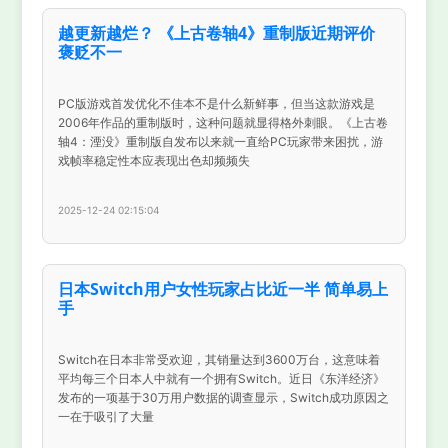
越更新越烂？ 《上古卷轴4》重制版近期评价
褒贬不一
PC版游戏首发优化不佳本不是什么新鲜事，但当这款游戏是
2006年作品的重制版时，这种问题就显得格外刺眼。《上古卷
轴4：湮没》重制版自发布以来就一直给PC玩家带来困扰，游
戏帧率稳定性本应表现出色却频频失
2025-12-24 02:15:04
日本Switch用户女性玩家占比近一半 简单易上
手
Switch在日本非常受欢迎，其销量达到3600万台，这意味着
平均每三个日本人中就有一个拥有Switch。近日《东洋经济》
发布的一项基于30万用户数据的调查显示，Switch成功原因之
一在于吸引了大量