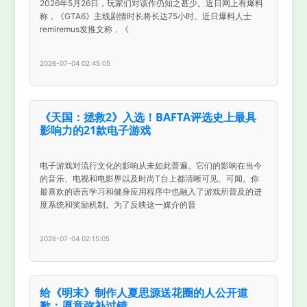
2026年5月26日，玩家们对该作仍知之甚少。近日网上有爆料
称，《GTA6》主线剧情时长将长达75小时。近日爆料人士
remiremus发推文称，《
2026-07-04 02:45:05
《天国：拯救2》入选！BAFTA评选史上最具
影响力的21款电子游戏
电子游戏对流行文化的影响从未如此普遍。它们的影响在当今
的音乐、电视和电影界以及时尚T台上都清晰可见、可闻。你
最喜欢的语言学习和健身应用程序中也融入了游戏所普及的进
度系统和奖励机制。为了反映这一媒介的普
2026-07-04 02:15:05
给《明末》制作人夏思源送花圈的人公开道
歉：愿意弥补过错