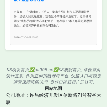
之前有UP主爆料称，《明末：渊虚之羽》制作人夏思源被网
暴，还被人恶意送花圈。现在这个事件迎来后续了。近日微博
网友“成都手枪腿”发布道歉声明，他表示：“本人郑重向夏思源
先生、成都灵泽科技有限公司道歉”。
2026-07-04 01:45:05
K8凯发首页✅pa998.cc✅K8旗舰首页, 体验首页
设计直观. 作为亚洲顶级老牌平台, 快速入口与稳定
运营保障流畅访问, 良好口碑获得广泛认可.
网站地图
公司地址：许昌经济开发区创新路71号智谷大
厦