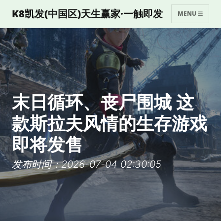
K8凯发(中国区)天生赢家·一触即发
MENU
末日循环、丧尸围城 这
款斯拉夫风情的生存游戏
即将发售
发布时间：2026-07-04 02:30:05