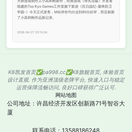
大师游戏制作人小高和刚新作，经典游戏《弹丸论破》开发者
组建的Too Kyo Games工作室旗下新游《百日战纪-最终防卫
学园-》今天正式发售，M站评价均分达到85分好评，而且刷新
了小高和刚作品新记录。
2026-04-27 23:15:04
K8凯发首页✅pa998.cc✅K8旗舰首页, 体验首页
设计直观. 作为亚洲顶级老牌平台, 快速入口与稳定
运营保障流畅访问, 良好口碑获得广泛认可.
网站地图
公司地址：许昌经济开发区创新路71号智谷大
厦
联系电话：13588186248