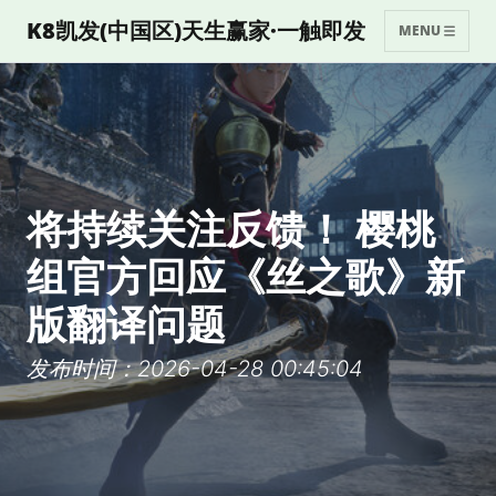
K8凯发(中国区)天生赢家·一触即发
MENU
将持续关注反馈！ 樱桃
组官方回应《丝之歌》新
版翻译问题
发布时间：2026-04-28 00:45:04