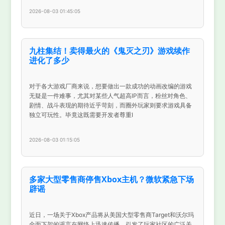
2026-08-03 01:45:05
九柱集结！卖得最火的《鬼灭之刃》游戏续作
进化了多少
对于各大游戏厂商来说，想要做出一款成功的动画改编的游戏
无疑是一件难事，尤其对某些人气超高IP而言，粉丝对角色、
剧情、战斗表现的期待近乎苛刻，而圈外玩家则要求游戏具备
独立可玩性。毕竟这既需要开发者尊重I
2026-08-03 01:15:05
多家大型零售商停售Xbox主机？微软紧急下场
辟谣
近日，一场关于Xbox产品将从美国大型零售商Target和沃尔玛
全面下架的谣言在网络上迅速传播，引发了玩家社区的广泛关